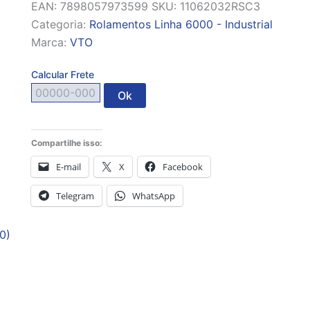
EAN:
7898057973599
SKU:
11062032RSC3
Categoria:
Rolamentos Linha 6000 - Industrial
Marca:
VTO
Calcular Frete
Ok
Compartilhe isso:
E-mail
X
Facebook
Telegram
WhatsApp
0)