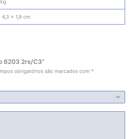
 kg
 4,3 × 1,9 cm
to 6203 2rs/C3”
mpos obrigatórios são marcados com
*