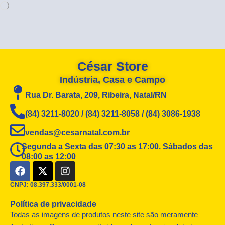
Carregando...
César Store
Indústria, Casa e Campo
Rua Dr. Barata, 209, Ribeira, Natal/RN
(84) 3211-8020 / (84) 3211-8058 / (84) 3086-1938
vendas@cesarnatal.com.br
Segunda a Sexta das 07:30 as 17:00. Sábados das
08:00 as 12:00
F
X
I
a
-
n
c
t
s
CNPJ: 08.397.333/0001-08
e
w
t
Política de privacidade
b
i
a
o
t
g
Todas as imagens de produtos neste site são meramente