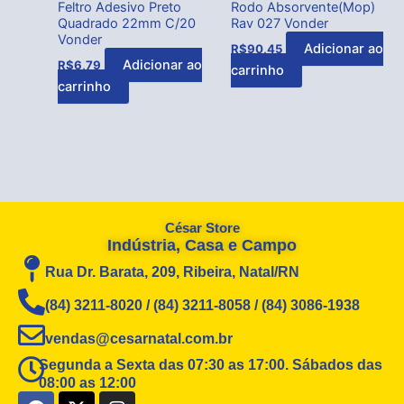
Feltro Adesivo Preto
Rodo Absorvente(Mop)
Quadrado 22mm C/20
Rav 027 Vonder
Vonder
Adicionar ao
R$
90,45
Adicionar ao
R$
6,79
carrinho
carrinho
César Store
Indústria, Casa e Campo
Rua Dr. Barata, 209, Ribeira, Natal/RN
(84) 3211-8020 / (84) 3211-8058 / (84) 3086-1938
vendas@cesarnatal.com.br
Segunda a Sexta das 07:30 as 17:00. Sábados das
08:00 as 12:00
F
X
I