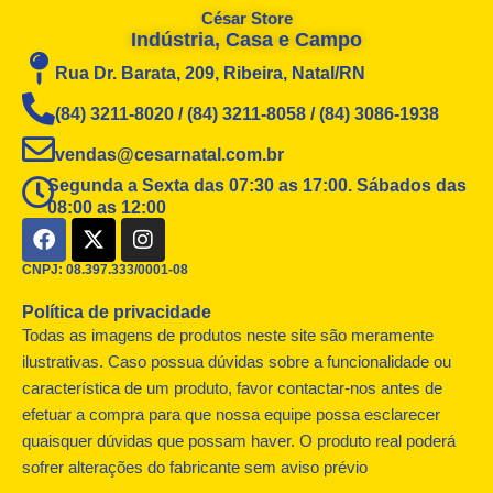
César Store
Indústria, Casa e Campo
Rua Dr. Barata, 209, Ribeira, Natal/RN
(84) 3211-8020 / (84) 3211-8058 / (84) 3086-1938
vendas@cesarnatal.com.br
Segunda a Sexta das 07:30 as 17:00. Sábados das
08:00 as 12:00
F
X
I
a
-
n
c
t
s
CNPJ: 08.397.333/0001-08
e
w
t
Política de privacidade
b
i
a
o
t
g
Todas as imagens de produtos neste site são meramente
o
t
r
ilustrativas. Caso possua dúvidas sobre a funcionalidade ou
k
e
a
característica de um produto, favor contactar-nos antes de
r
m
efetuar a compra para que nossa equipe possa esclarecer
quaisquer dúvidas que possam haver. O produto real poderá
sofrer alterações do fabricante sem aviso prévio