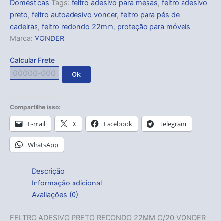
Domésticas
Tags:
feltro adesivo para mesas
,
feltro adesivo
preto
,
feltro autoadesivo vonder
,
feltro para pés de
cadeiras
,
feltro redondo 22mm
,
proteção para móveis
Marca:
VONDER
Calcular Frete
Ok
Compartilhe isso:
E-mail
X
Facebook
Telegram
WhatsApp
Descrição
Informação adicional
Avaliações (0)
FELTRO ADESIVO PRETO REDONDO 22MM C/20 VONDER