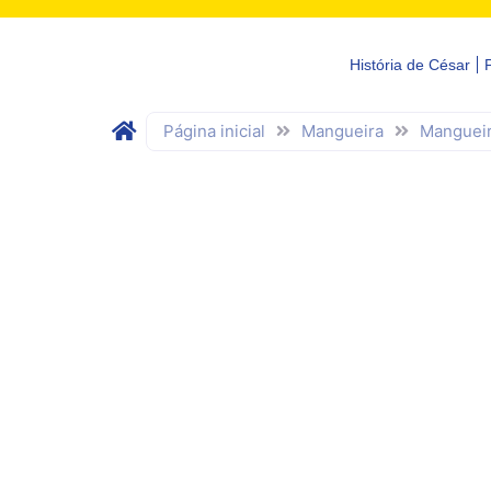
História de César
Página inicial
Mangueira
Mangueir