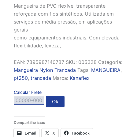
Mangueira de PVC flexível transparente
reforçada com fios sintéticos. Utilizada em
serviços de média pressão, em aplicações
gerais
como equipamentos industriais. Com elevada
flexibilidade, leveza,
EAN:
7895987140787
SKU:
005328
Categoria:
Mangueira Nylon Trancada
Tags:
MANGUEIRA
,
pt250
,
trancada
Marca:
Kanaflex
Calcular Frete
Ok
Compartilhe isso:
E-mail
X
Facebook