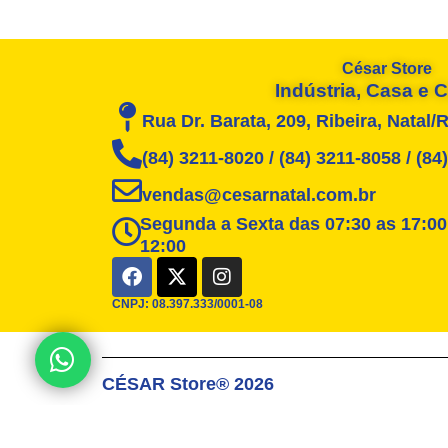
César Store
Indústria, Casa e
Rua Dr. Barata, 209, Ribeira, Natal/
(84) 3211-8020 / (84) 3211-8058 / (8
vendas@cesarnatal.com.br
Segunda a Sexta das 07:30 as 17:00
12:00
F
X
I
a
-
n
c
t
s
CNPJ: 08.397.333/0001-08
e
w
t
b
i
a
Posso ajudar?
o
t
g
CÉSAR Store® 2026
o
t
r
k
e
a
r
m