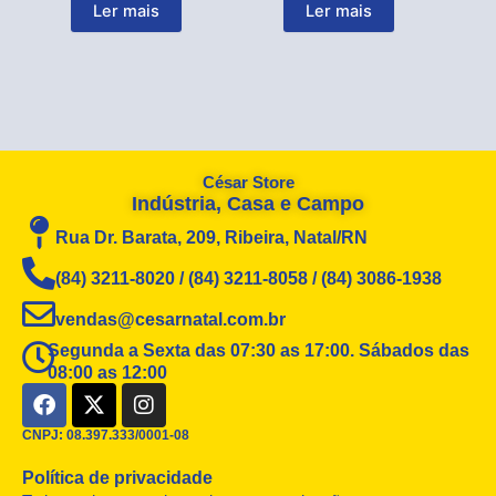
Ler mais
Ler mais
César Store
Indústria, Casa e Campo
Rua Dr. Barata, 209, Ribeira, Natal/RN
(84) 3211-8020 / (84) 3211-8058 / (84) 3086-1938
vendas@cesarnatal.com.br
Segunda a Sexta das 07:30 as 17:00. Sábados das
08:00 as 12:00
F
X
I
a
-
n
c
t
s
CNPJ: 08.397.333/0001-08
e
w
t
Política de privacidade
b
i
a