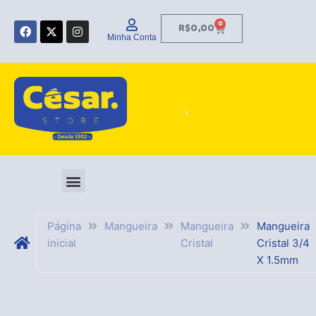
Ir
F
X
I
para
0
Carrinho
R$
0,00
a
-
n
Minha Conta
o
c
t
s
e
w
t
conteúdo
b
i
a
o
t
g
o
t
r
k
e
a
r
m
Página
Mangueira
Mangueira
Mangueira
inicial
Cristal
Cristal 3/4
X 1.5mm