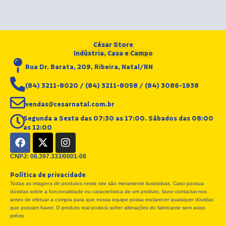
César Store
Indústria, Casa e Campo
Rua Dr. Barata, 209, Ribeira, Natal/RN
(84) 3211-8020 / (84) 3211-8058 / (84) 3086-1938
vendas@cesarnatal.com.br
Segunda a Sexta das 07:30 as 17:00. Sábados das 08:00
as 12:00
F
X
I
a
-
n
c
t
s
CNPJ: 08.397.333/0001-08
e
w
t
Política de privacidade
b
i
a
Todas as imagens de produtos neste site são meramente ilustrativas. Caso possua
o
t
g
dúvidas sobre a funcionalidade ou característica de um produto, favor contactar-nos
o
t
r
antes de efetuar a compra para que nossa equipe possa esclarecer quaisquer dúvidas
k
e
a
que possam haver. O produto real poderá sofrer alterações do fabricante sem aviso
r
m
prévio