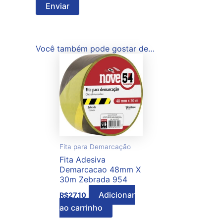
Você também pode gostar de…
Fita para Demarcação
Fita Adesiva
Demarcacao 48mm X
30m Zebrada 954
Adicionar
R$
27,10
ao carrinho