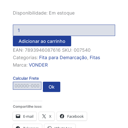
Disponibilidade:
Em estoque
Adicionar ao carrinho
EAN:
7893946087616
SKU:
007540
Categorias:
Fita para Demarcação
,
Fitas
Marca:
VONDER
Calcular Frete
Ok
Compartilhe isso:
E-mail
X
Facebook