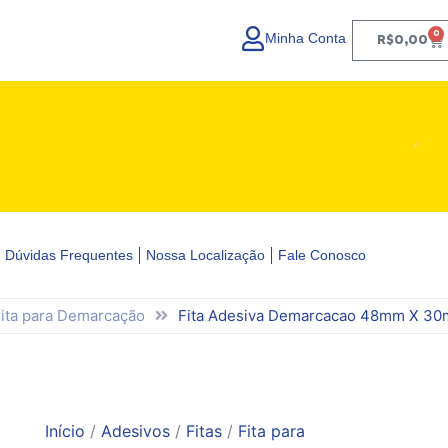
Fita
Adesiva
0
Minha Conta
Ca
R$
0,00
Demarcacao
48mm
X
30m
Zebrada
Vonder
quantidade
Dúvidas Frequentes
Nossa Localização
Fale Conosco
ita para Demarcação
Fita Adesiva Demarcacao 48mm X 30
Início
/
Adesivos
/
Fitas
/
Fita para