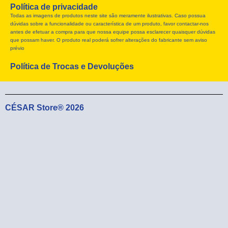
Política de privacidade
b
i
a
Todas as imagens de produtos neste site são meramente ilustrativas. Caso possua
o
t
g
dúvidas sobre a funcionalidade ou característica de um produto, favor contactar-nos
o
t
r
antes de efetuar a compra para que nossa equipe possa esclarecer quaisquer dúvidas
k
e
a
que possam haver. O produto real poderá sofrer alterações do fabricante sem aviso
r
m
prévio
Política de Trocas e Devoluções
CÉSAR Store® 2026