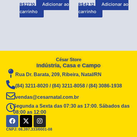
Adicionar ao
Adicionar ao
R$
27,10
R$
42,12
carrinho
carrinho
César Store
Indústria, Casa e Campo
Rua Dr. Barata, 209, Ribeira, Natal/RN
(84) 3211-8020 / (84) 3211-8058 / (84) 3086-1938
vendas@cesarnatal.com.br
Segunda a Sexta das 07:30 as 17:00. Sábados das
08:00 as 12:00
F
X
I
a
-
n
c
t
s
CNPJ: 08.397.333/0001-08
e
w
t