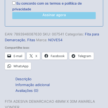
Eu concordo com os
termos
e
polítiica de
privacidade
Assinar agora
EAN:
7893946087630
SKU:
007541
Categorias:
Fita para
Demarcação
,
Fitas
Marca:
NOVE54
Compartilhe isso:
E-mail
X
Facebook
Telegram
WhatsApp
Descrição
Informação adicional
Avaliações (0)
FITA ADESIVA DEMARCACAO 48MM X 30M AMARELA
VONDER