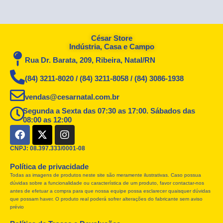
César Store
Indústria, Casa e Campo
Rua Dr. Barata, 209, Ribeira, Natal/RN
(84) 3211-8020 / (84) 3211-8058 / (84) 3086-1938
vendas@cesarnatal.com.br
Segunda a Sexta das 07:30 as 17:00. Sábados das
08:00 as 12:00
F
X
I
a
-
n
c
t
s
CNPJ: 08.397.333/0001-08
e
w
t
Política de privacidade
b
i
a
Todas as imagens de produtos neste site são meramente ilustrativas. Caso possua
o
t
g
dúvidas sobre a funcionalidade ou característica de um produto, favor contactar-nos
o
t
r
antes de efetuar a compra para que nossa equipe possa esclarecer quaisquer dúvidas
k
e
a
que possam haver. O produto real poderá sofrer alterações do fabricante sem aviso
r
m
prévio