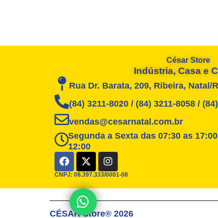
César Store
Indústria, Casa e
Rua Dr. Barata, 209, Ribeira, Natal/
(84) 3211-8020 / (84) 3211-8058 / (8
vendas@cesarnatal.com.br
Segunda a Sexta das 07:30 as 17:00
12:00
F
X
I
a
-
n
c
t
s
CNPJ: 08.397.333/0001-08
e
w
t
b
i
a
Posso ajudar?
o
t
g
CÉSAR Store® 2026
o
t
r