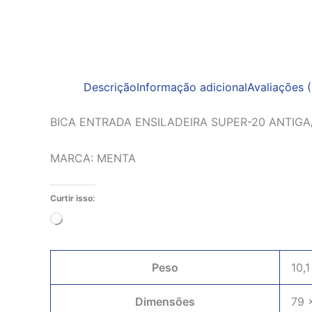
Descrição
Informação adicional
Avaliações (
BICA ENTRADA ENSILADEIRA SUPER-20 ANTIG
MARCA: MENTA
Curtir isso:
Carregando...
Peso
10,1
Dimensões
79 