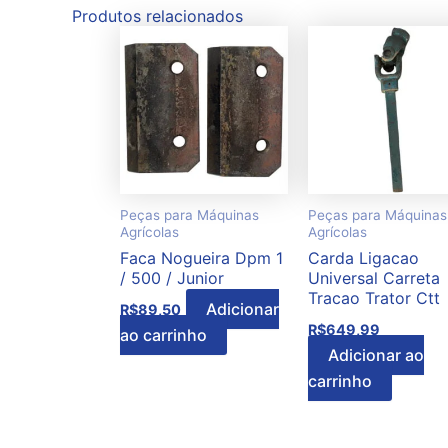
Produtos relacionados
Peças para Máquinas
Peças para Máquinas
Agrícolas
Agrícolas
Faca Nogueira Dpm 1
Carda Ligacao
/ 500 / Junior
Universal Carreta
Tracao Trator Ctt
Adicionar
R$
89,50
R$
649,99
ao carrinho
Adicionar ao
carrinho