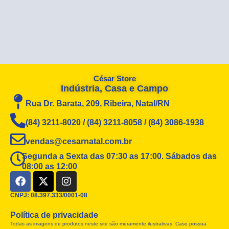
César Store
Indústria, Casa e Campo
Rua Dr. Barata, 209, Ribeira, Natal/RN
(84) 3211-8020 / (84) 3211-8058 / (84) 3086-1938
vendas@cesarnatal.com.br
Segunda a Sexta das 07:30 as 17:00. Sábados das
08:00 as 12:00
F
X
I
a
-
n
c
t
s
CNPJ: 08.397.333/0001-08
e
w
t
Política de privacidade
b
i
a
Todas as imagens de produtos neste site são meramente ilustrativas. Caso possua
o
t
g