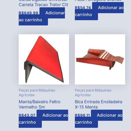
Carreta Tracao Trator Ctt
Adicionar ao
R$
54,74
Adicionar
R$
649,99
carrinho
ao carrinho
Peças para Máquinas
Peças para Máquinas
Agrícolas
Agrícolas
Manta/Baixeiro Feltro
Bica Entrada Ensiladeira
Vermelho Sm
X-15 Menta
Adicionar ao
Adicionar ao
R$
43,07
R$
96,11
carrinho
carrinho