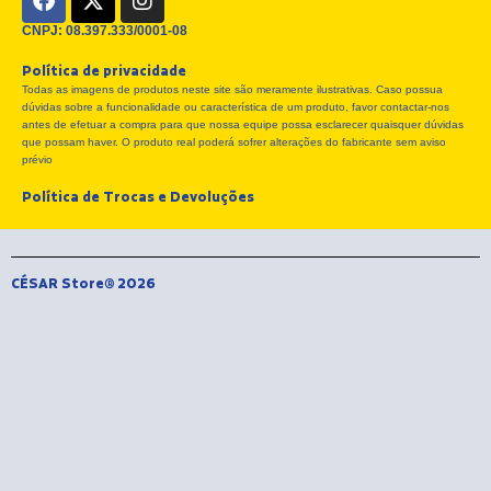
a
-
n
c
t
s
CNPJ: 08.397.333/0001-08
e
w
t
Política de privacidade
b
i
a
Todas as imagens de produtos neste site são meramente ilustrativas. Caso possua
o
t
g
dúvidas sobre a funcionalidade ou característica de um produto, favor contactar-nos
o
t
r
antes de efetuar a compra para que nossa equipe possa esclarecer quaisquer dúvidas
k
e
a
que possam haver. O produto real poderá sofrer alterações do fabricante sem aviso
r
m
prévio
Política de Trocas e Devoluções
CÉSAR Store® 2026