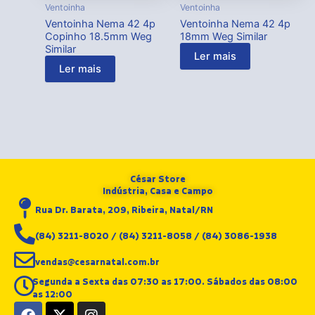
Ventoinha
Ventoinha
Ventoinha Nema 42 4p
Ventoinha Nema 42 4p
Copinho 18.5mm Weg
18mm Weg Similar
Similar
Ler mais
Ler mais
César Store
Indústria, Casa e Campo
Rua Dr. Barata, 209, Ribeira, Natal/RN
(84) 3211-8020 / (84) 3211-8058 / (84) 3086-1938
vendas@cesarnatal.com.br
Segunda a Sexta das 07:30 as 17:00. Sábados das 08:00
as 12:00
F
X
I