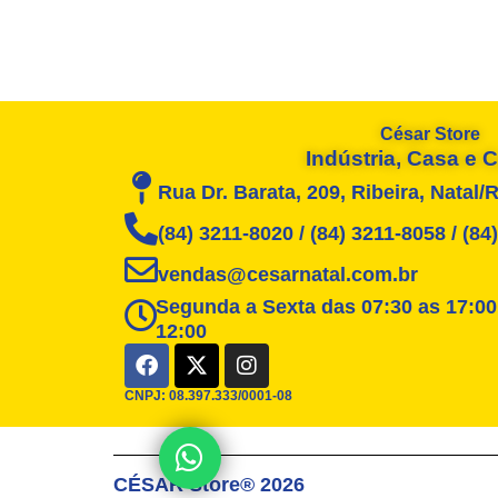
César Store
Indústria, Casa e
Rua Dr. Barata, 209, Ribeira, Natal/
(84) 3211-8020 / (84) 3211-8058 / (8
vendas@cesarnatal.com.br
Segunda a Sexta das 07:30 as 17:00
12:00
F
X
I
a
-
n
c
t
s
CNPJ: 08.397.333/0001-08
e
w
t
b
i
a
Posso ajudar?
o
t
g
CÉSAR Store® 2026
o
t
r