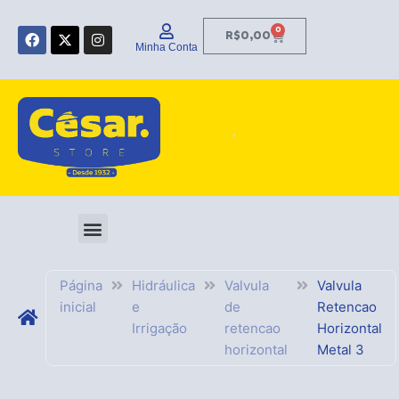
Ir
F
X
I
para
0
Carrinho
R$
0,00
a
-
n
Minha Conta
o
c
t
s
e
w
t
conteúdo
b
i
a
o
t
g
o
t
r
k
e
a
r
m
Página
Hidráulica
Valvula
Valvula
inicial
e
de
Retencao
Irrigação
retencao
Horizontal
horizontal
Metal 3