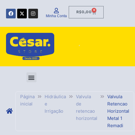
Ir
F
X
I
para
0
Carrinho
R$
0,00
a
-
n
Minha Conta
o
c
t
s
e
w
t
conteúdo
b
i
a
o
t
g
o
t
r
k
e
a
r
m
Página
Hidráulica
Valvula
Valvula
inicial
e
de
Retencao
Irrigação
retencao
Horizontal
horizontal
Metal 1
Remadi