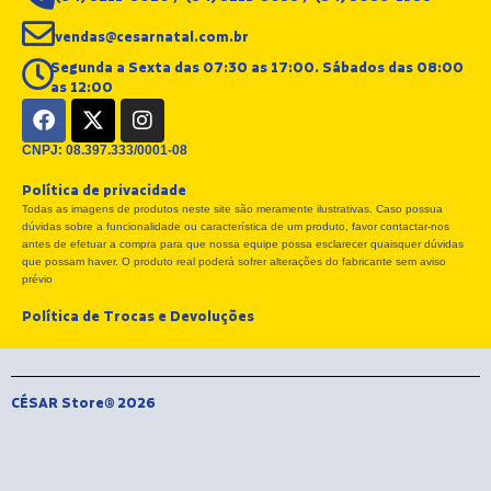
vendas@cesarnatal.com.br
Segunda a Sexta das 07:30 as 17:00. Sábados das 08:00
as 12:00
F
X
I
a
-
n
c
t
s
CNPJ: 08.397.333/0001-08
e
w
t
Política de privacidade
b
i
a
Todas as imagens de produtos neste site são meramente ilustrativas. Caso possua
o
t
g
dúvidas sobre a funcionalidade ou característica de um produto, favor contactar-nos
o
t
r
antes de efetuar a compra para que nossa equipe possa esclarecer quaisquer dúvidas
k
e
a
que possam haver. O produto real poderá sofrer alterações do fabricante sem aviso
r
m
prévio
Política de Trocas e Devoluções
CÉSAR Store® 2026