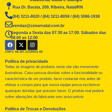
Rua Dr. Barata, 209, Ribeira, Natal/RN
(84) 3211-8020 / (84) 3211-8058 / (84) 3086-1938
vendas@cesarnatal.com.br
Segunda a Sexta das 07:30 as 17:00. Sábados das
08:00 as 12:00
F
X
I
a
-
n
c
t
s
CNPJ: 08.397.333/0001-08
e
w
t
Política de privacidade
b
i
a
o
t
g
Todas as imagens de produtos neste site são meramente
o
t
r
ilustrativas. Caso possua dúvidas sobre a funcionalidade ou
k
e
a
característica de um produto, favor contactar-nos antes de
r
m
efetuar a compra para que nossa equipe possa esclarecer
quaisquer dúvidas que possam haver. O produto real poderá
sofrer alterações do fabricante sem aviso prévio
Política de Trocas e Devoluções