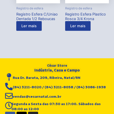
Registro de esfera
Registro de esfera
Registro Esfera C/Uniao
Registro Esfera Plastico
Dentada 1/2 Reboucas
Rosca 3/4 Krona
Ler mais
Ler mais
César Store
Indústria, Casa e Campo
Rua Dr. Barata, 209, Ribeira, Natal/RN
(84) 3211-8020 / (84) 3211-8058 / (84) 3086-1938
vendas@cesarnatal.com.br
Segunda a Sexta das 07:30 as 17:00. Sábados das
08:00 as 12:00
F
X
I