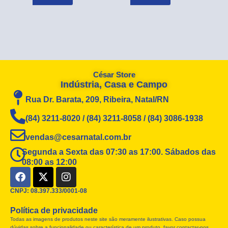
César Store
Indústria, Casa e Campo
Rua Dr. Barata, 209, Ribeira, Natal/RN
(84) 3211-8020 / (84) 3211-8058 / (84) 3086-1938
vendas@cesarnatal.com.br
Segunda a Sexta das 07:30 as 17:00. Sábados das
08:00 as 12:00
F
X
I
a
-
n
c
t
s
CNPJ: 08.397.333/0001-08
e
w
t
Política de privacidade
b
i
a
Todas as imagens de produtos neste site são meramente ilustrativas. Caso possua
o
t
g
dúvidas sobre a funcionalidade ou característica de um produto, favor contactar-nos