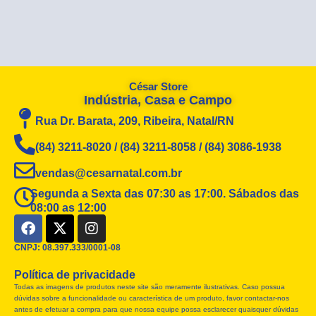
César Store
Indústria, Casa e Campo
Rua Dr. Barata, 209, Ribeira, Natal/RN
(84) 3211-8020 / (84) 3211-8058 / (84) 3086-1938
vendas@cesarnatal.com.br
Segunda a Sexta das 07:30 as 17:00. Sábados das
08:00 as 12:00
F
X
I
a
-
n
c
t
s
CNPJ: 08.397.333/0001-08
e
w
t
Política de privacidade
b
i
a
Todas as imagens de produtos neste site são meramente ilustrativas. Caso possua
o
t
g
dúvidas sobre a funcionalidade ou característica de um produto, favor contactar-nos
o
t
r
antes de efetuar a compra para que nossa equipe possa esclarecer quaisquer dúvidas