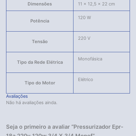
Dimensões
11 × 12,5 × 22 cm
120 W
Potência
220 V
Tensão
Monofásica
Tipo da Rede Elétrica
Elétrico
Tipo do Motor
Avaliações
Não há avaliações ainda.
Seja o primeiro a avaliar “Pressurizador Epr-
18a 220v 120w 3/4 X 3/4 Monof”