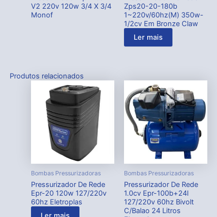
V2 220v 120w 3/4 X 3/4
Zps20-20-180b
Monof
1~220v/60hz(M) 350w-
1/2cv Em Bronze Claw
Ler mais
Produtos relacionados
Bombas Pressurizadoras
Bombas Pressurizadoras
Pressurizador De Rede
Pressurizador De Rede
Epr-20 120w 127/220v
1.0cv Epr-100b+24l
60hz Eletroplas
127/220v 60hz Bivolt
C/Balao 24 Litros
Ler mais