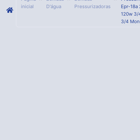
inicial
D'água
Pressurizadoras
Epr-18a
120w 3/
3/4 Mon