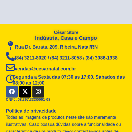
César Store
Indústria, Casa e Campo
Rua Dr. Barata, 209, Ribeira, Natal/RN
(84) 3211-8020 / (84) 3211-8058 / (84) 3086-1938
vendas@cesarnatal.com.br
Segunda a Sexta das 07:30 as 17:00. Sábados das
08:00 as 12:00
F
X
I
a
-
n
c
t
s
CNPJ: 08.397.333/0001-08
e
w
t
Política de privacidade
b
i
a
o
t
g
Todas as imagens de produtos neste site são meramente
o
t
r
ilustrativas. Caso possua dúvidas sobre a funcionalidade ou
k
e
a
característica de um produto, favor contactar-nos antes de