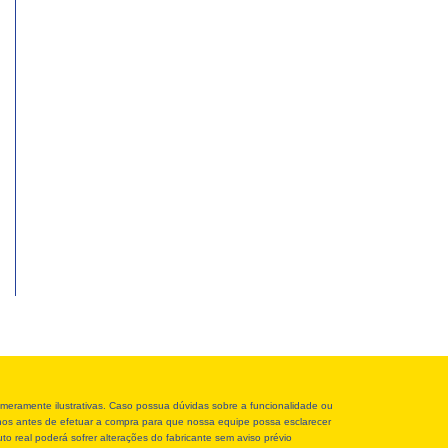
meramente ilustrativas. Caso possua dúvidas sobre a funcionalidade ou
r-nos antes de efetuar a compra para que nossa equipe possa esclarecer
o real poderá sofrer alterações do fabricante sem aviso prévio