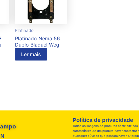
Platinado
8
Platinado Nema 56
g
Duplo Blaquel Weg
Ler mais
Política de privacidade
 Campo
Todas as imagens de produtos neste site são 
característica de um produto, favor contacta
RN
quaisquer dúvidas que possam haver. O produt