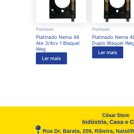
Platinado
Platinado
Platinado Nema 48
Platinado Nema 4
Ate 3/4cv 1 Blaquel
Duplo Blaquel We
Weg
Ler mais
Ler mais
César Store
Indústria, Casa e
Rua Dr. Barata, 209, Ribeira, Natal/