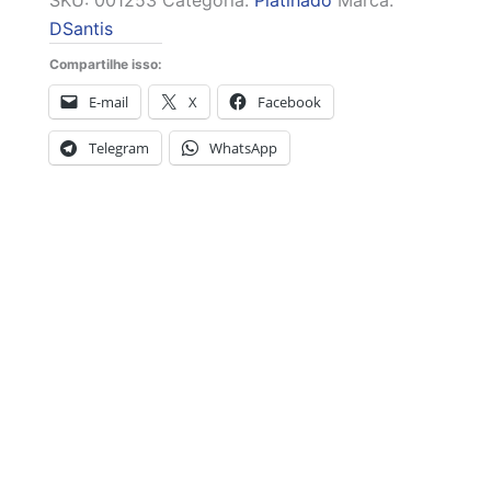
SKU:
001253
Categoria:
Platinado
Marca:
DSantis
Compartilhe isso:
E-mail
X
Facebook
Telegram
WhatsApp