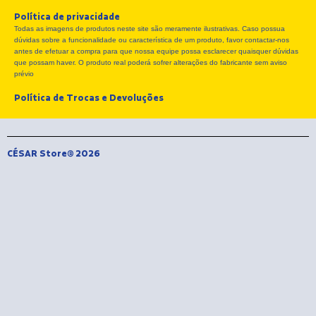
e
w
t
Política de privacidade
b
i
a
Todas as imagens de produtos neste site são meramente ilustrativas. Caso possua
o
t
g
dúvidas sobre a funcionalidade ou característica de um produto, favor contactar-nos
o
t
r
antes de efetuar a compra para que nossa equipe possa esclarecer quaisquer dúvidas
k
e
a
que possam haver. O produto real poderá sofrer alterações do fabricante sem aviso
r
m
prévio
Política de Trocas e Devoluções
CÉSAR Store® 2026