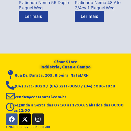
Platinado Nema 56 Duplo
Platinado Nema 48 Ate
Blaquel Weg
3/4cv 1 Blaquel Weg
Ler mais
Ler mais
César Store
Indústria, Casa e Campo
Rua Dr. Barata, 209, Ribeira, Natal/RN
(84) 3211-8020 / (84) 3211-8058 / (84) 3086-1938
vendas@cesarnatal.com.br
Segunda a Sexta das 07:30 as 17:00. Sábados das 08:00
as 12:00
F
X
I
a
-
n
c
t
s
CNPJ: 08.397.333/0001-08