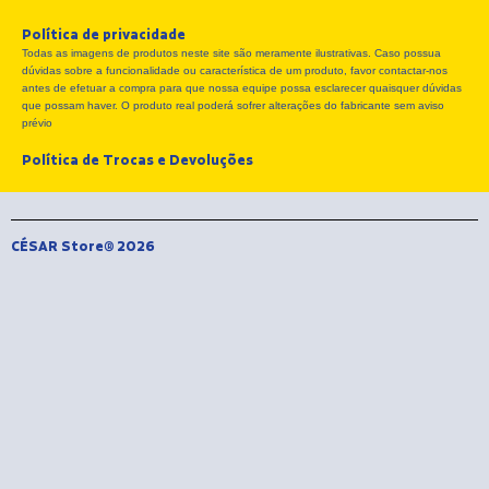
e
w
t
Política de privacidade
b
i
a
Todas as imagens de produtos neste site são meramente ilustrativas. Caso possua
o
t
g
dúvidas sobre a funcionalidade ou característica de um produto, favor contactar-nos
o
t
r
antes de efetuar a compra para que nossa equipe possa esclarecer quaisquer dúvidas
k
e
a
que possam haver. O produto real poderá sofrer alterações do fabricante sem aviso
r
m
prévio
Política de Trocas e Devoluções
CÉSAR Store® 2026