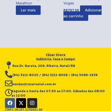
Marathon
Voges
Ler mais
Adicionar
R$
797,36
ao carrinho
César Store
Indústria, Casa e Campo
Rua Dr. Barata, 209, Ribeira, Natal/RN
(84) 3211-8020 / (84) 3211-8058 / (84) 3086-1938
vendas@cesarnatal.com.br
Segunda a Sexta das 07:30 as 17:00. Sábados das 08:00
as 12:00
F
X
I
a
-
n
c
t
s
CNPJ: 08.397.333/0001-08