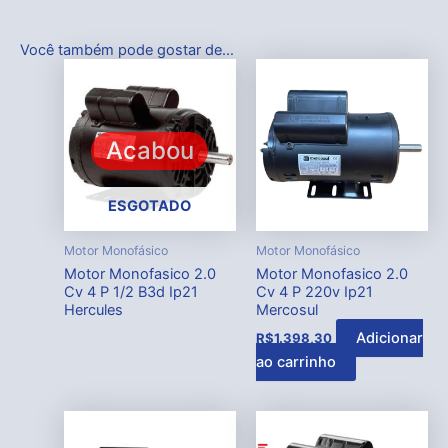
Você também pode gostar de…
Acabou
ESGOTADO
Motor Monofásico
Motor Monofásico
Motor Monofasico 2.0
Motor Monofasico 2.0
Cv 4 P 1/2 B3d Ip21
Cv 4 P 220v Ip21
Hercules
Mercosul
Adicionar
R$
1.398,30
ao carrinho