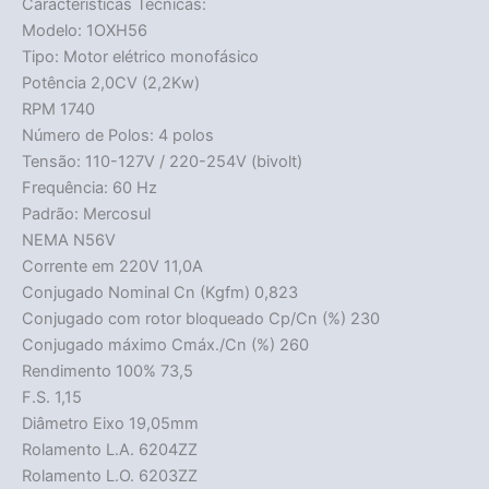
Características Técnicas:
Modelo: 1OXH56
Tipo: Motor elétrico monofásico
Potência 2,0CV (2,2Kw)
RPM 1740
Número de Polos: 4 polos
Tensão: 110-127V / 220-254V (bivolt)
Frequência: 60 Hz
Padrão: Mercosul
NEMA N56V
Corrente em 220V 11,0A
Conjugado Nominal Cn (Kgfm) 0,823
Conjugado com rotor bloqueado Cp/Cn (%) 230
Conjugado máximo Cmáx./Cn (%) 260
Rendimento 100% 73,5
F.S. 1,15
Diâmetro Eixo 19,05mm
Rolamento L.A. 6204ZZ
Rolamento L.O. 6203ZZ