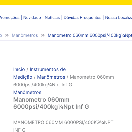
Promoções
Novidade
Notícias
Dúvidas Frequentes
Nossa Localiz
o
Manômetros
Manometro 060mm 6000psi/400kg¼Npt 
Início
/
Instrumentos de
Medição
/
Manômetros
/ Manometro 060mm
6000psi/400kg¼Npt Inf G
Manômetros
Manometro 060mm
6000psi/400kg¼Npt Inf G
MANOMETRO 060MM 6000PSI/400KG¼NPT
INF G