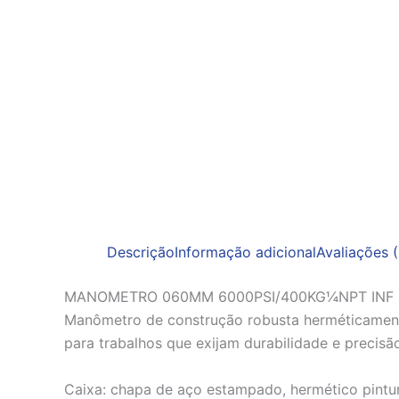
Descrição
Informação adicional
Avaliações (
MANOMETRO 060MM 6000PSI/400KG¼NPT INF
Manômetro de construção robusta herméticamen
para trabalhos que exijam durabilidade e precisã
Caixa: chapa de aço estampado, hermético pintu