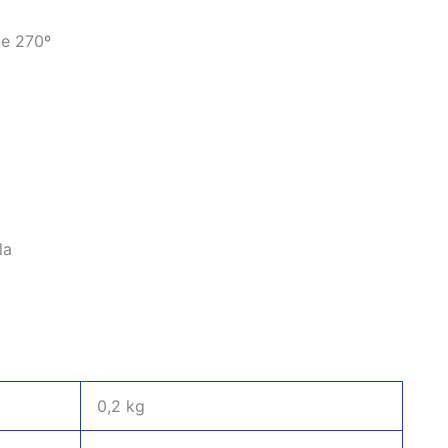
de 270º
la
0,2 kg