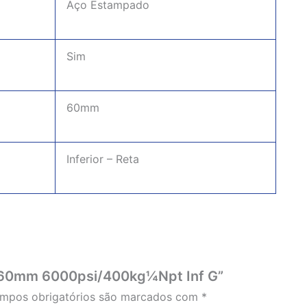
Aço Estampado
Sim
Acabou
60mm
Inferior – Reta
o 060mm 6000psi/400kg¼Npt Inf G”
mpos obrigatórios são marcados com
*