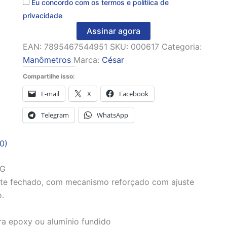
Eu concordo com os
termos
e
polítiica de
privacidade
Assinar agora
EAN:
7895467544951
SKU:
000617
Categoria:
Manômetros
Marca:
César
Compartilhe isso:
E-mail
X
Facebook
Telegram
WhatsApp
0)
 G
te fechado, com mecanismo reforçado com ajuste
o.
ra epoxy ou alumínio fundido