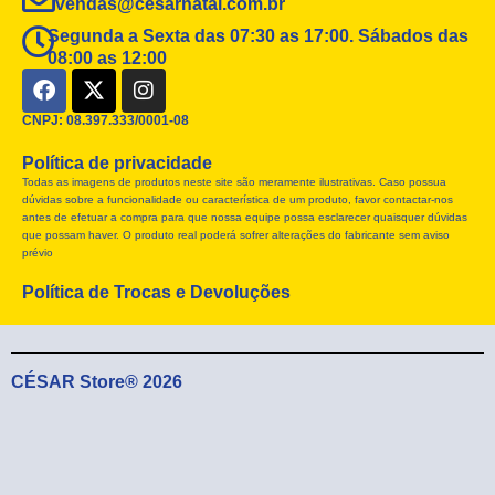
vendas@cesarnatal.com.br
Segunda a Sexta das 07:30 as 17:00. Sábados das
08:00 as 12:00
F
X
I
a
-
n
c
t
s
CNPJ: 08.397.333/0001-08
e
w
t
Política de privacidade
b
i
a
Todas as imagens de produtos neste site são meramente ilustrativas. Caso possua
o
t
g
dúvidas sobre a funcionalidade ou característica de um produto, favor contactar-nos
o
t
r
antes de efetuar a compra para que nossa equipe possa esclarecer quaisquer dúvidas
k
e
a
que possam haver. O produto real poderá sofrer alterações do fabricante sem aviso
r
m
prévio
Política de Trocas e Devoluções
CÉSAR Store® 2026