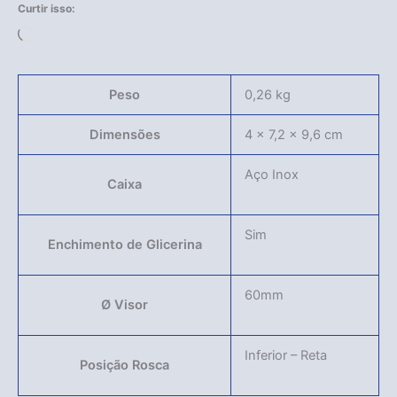
Curtir isso:
Carregando...
Peso
0,26 kg
Dimensões
4 × 7,2 × 9,6 cm
Aço Inox
Caixa
Sim
Enchimento de Glicerina
60mm
Ø Visor
Inferior – Reta
Posição Rosca