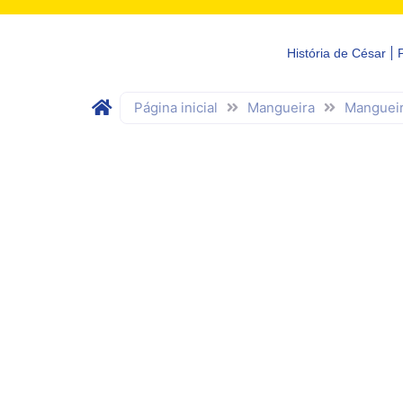
História de César
Página inicial
Mangueira
Mangueir