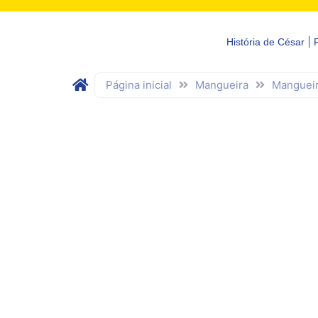
História de César
Página inicial
Mangueira
Mangueir