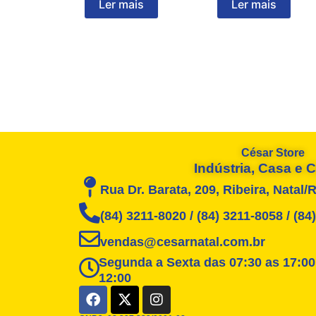
Ler mais
Ler mais
César Store
Indústria, Casa e
Rua Dr. Barata, 209, Ribeira, Natal/
(84) 3211-8020 / (84) 3211-8058 / (8
vendas@cesarnatal.com.br
Segunda a Sexta das 07:30 as 17:00
12:00
F
X
I
a
-
n