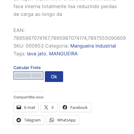
face interna totalmente lisa reduzindo perdas
de carga ao longo da
EAN:
7895987074167,7895987074174,7897555090609
SKU:
000953
Categoria:
Mangueira Industrial
Tags:
lava jato
,
MANGUEIRA
Calcular Frete
Ok
Compartilhe isso:
E-mail
X
Facebook
Telegram
WhatsApp