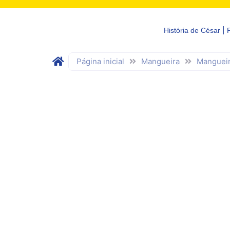
História de César
Página inicial
Mangueira
Mangueir