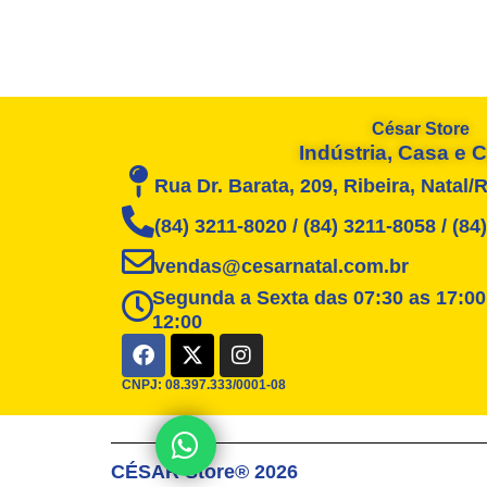
César Store
Indústria, Casa e
Rua Dr. Barata, 209, Ribeira, Natal/
(84) 3211-8020 / (84) 3211-8058 / (8
vendas@cesarnatal.com.br
Segunda a Sexta das 07:30 as 17:00
12:00
F
X
I
a
-
n
c
t
s
CNPJ: 08.397.333/0001-08
e
w
t
b
i
a
Posso ajudar?
o
t
g
CÉSAR Store® 2026
o
t
r