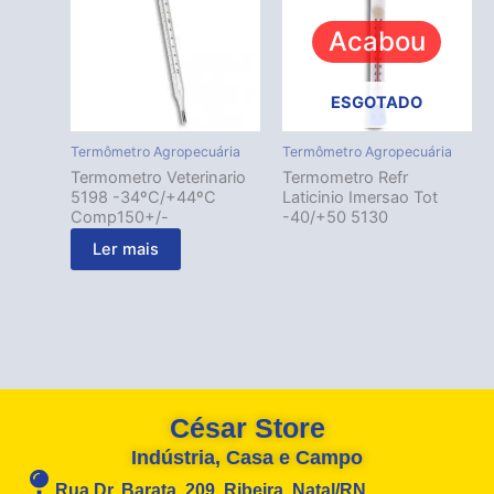
Acabou
ESGOTADO
Termômetro Agropecuária
Termômetro Agropecuária
Termometro Veterinario
Termometro Refr
5198 -34ºC/+44ºC
Laticinio Imersao Tot
Comp150+/-
-40/+50 5130
Ler mais
César Store
Indústria, Casa e Campo
Rua Dr. Barata, 209, Ribeira, Natal/RN