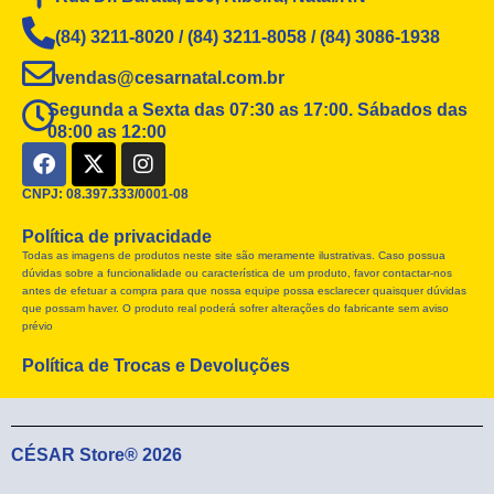
(84) 3211-8020 / (84) 3211-8058 / (84) 3086-1938
vendas@cesarnatal.com.br
Segunda a Sexta das 07:30 as 17:00. Sábados das
08:00 as 12:00
F
X
I
a
-
n
c
t
s
CNPJ: 08.397.333/0001-08
e
w
t
Política de privacidade
b
i
a
Todas as imagens de produtos neste site são meramente ilustrativas. Caso possua
o
t
g
dúvidas sobre a funcionalidade ou característica de um produto, favor contactar-nos
o
t
r
antes de efetuar a compra para que nossa equipe possa esclarecer quaisquer dúvidas
k
e
a
que possam haver. O produto real poderá sofrer alterações do fabricante sem aviso
r
m
prévio
Política de Trocas e Devoluções
CÉSAR Store® 2026