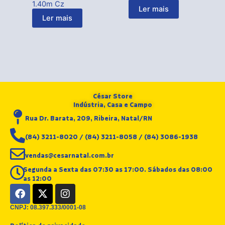
1.40m Cz
Ler mais
Ler mais
César Store
Indústria, Casa e Campo
Rua Dr. Barata, 209, Ribeira, Natal/RN
(84) 3211-8020 / (84) 3211-8058 / (84) 3086-1938
vendas@cesarnatal.com.br
Segunda a Sexta das 07:30 as 17:00. Sábados das 08:00
as 12:00
F
X
I
a
-
n
c
t
s
CNPJ: 08.397.333/0001-08
e
w
t