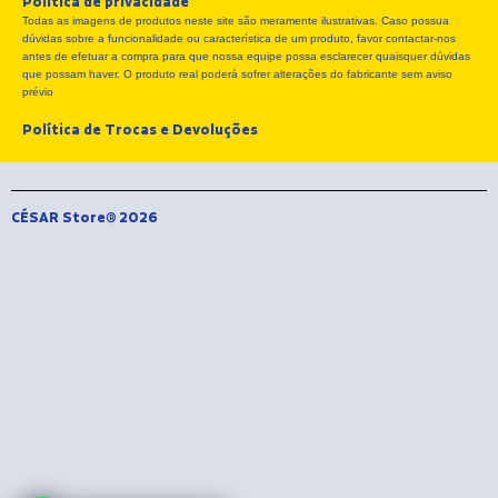
Política de privacidade
b
i
a
Todas as imagens de produtos neste site são meramente ilustrativas. Caso possua
o
t
g
dúvidas sobre a funcionalidade ou característica de um produto, favor contactar-nos
o
t
r
antes de efetuar a compra para que nossa equipe possa esclarecer quaisquer dúvidas
k
e
a
que possam haver. O produto real poderá sofrer alterações do fabricante sem aviso
r
m
prévio
Política de Trocas e Devoluções
CÉSAR Store® 2026