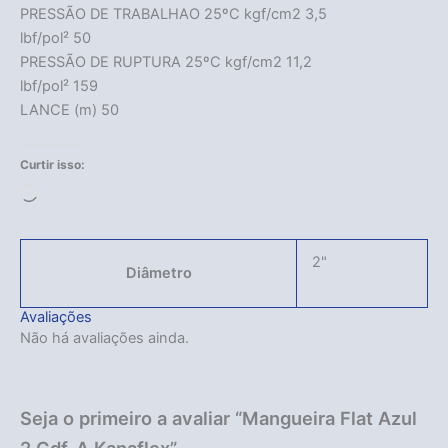
PRESSÃO DE TRABALHAO 25ºC kgf/cm2 3,5
lbf/pol² 50
PRESSÃO DE RUPTURA 25ºC kgf/cm2 11,2
lbf/pol² 159
LANCE (m) 50
Curtir isso:
Carregando...
2"
Diâmetro
Avaliações
Não há avaliações ainda.
Seja o primeiro a avaliar “Mangueira Flat Azul
2 Cdf-A Kanaflex”