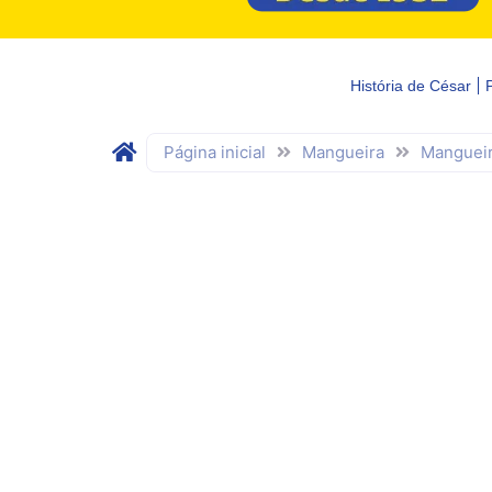
História de César
Página inicial
Mangueira
Mangueir