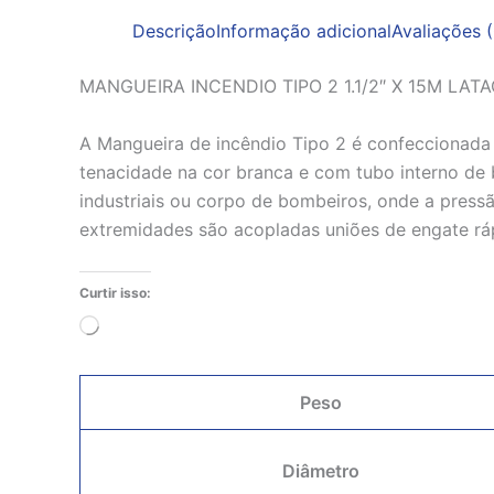
Descrição
Informação adicional
Avaliações (
MANGUEIRA INCENDIO TIPO 2 1.1/2″ X 15M LAT
A Mangueira de incêndio Tipo 2 é confeccionada c
tenacidade na cor branca e com tubo interno de b
industriais ou corpo de bombeiros, onde a press
extremidades são acopladas uniões de engate ráp
Curtir isso:
Carregando...
Peso
Diâmetro