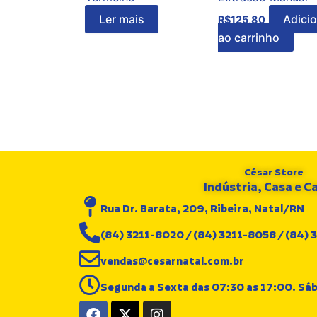
Ler mais
Adici
R$
125,80
ao carrinho
César Store
Indústria, Casa e 
Rua Dr. Barata, 209, Ribeira, Natal/RN
(84) 3211-8020 / (84) 3211-8058 / (84)
vendas@cesarnatal.com.br
Segunda a Sexta das 07:30 as 17:00. Sá
F
X
I