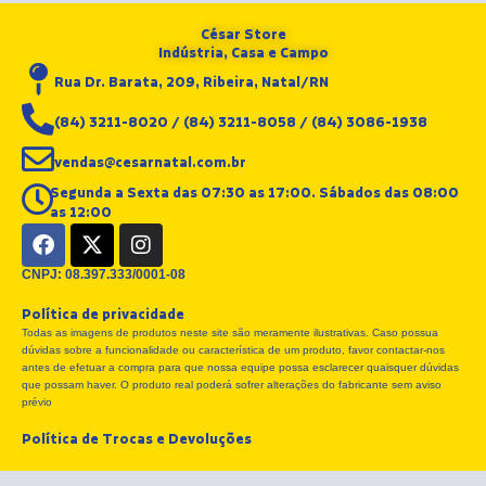
César Store
Indústria, Casa e Campo
Rua Dr. Barata, 209, Ribeira, Natal/RN
(84) 3211-8020 / (84) 3211-8058 / (84) 3086-1938
vendas@cesarnatal.com.br
Segunda a Sexta das 07:30 as 17:00. Sábados das 08:00
as 12:00
F
X
I
a
-
n
c
t
s
CNPJ: 08.397.333/0001-08
e
w
t
Política de privacidade
b
i
a
Todas as imagens de produtos neste site são meramente ilustrativas. Caso possua
o
t
g
dúvidas sobre a funcionalidade ou característica de um produto, favor contactar-nos
o
t
r
antes de efetuar a compra para que nossa equipe possa esclarecer quaisquer dúvidas
k
e
a
que possam haver. O produto real poderá sofrer alterações do fabricante sem aviso
r
m
prévio
Política de Trocas e Devoluções