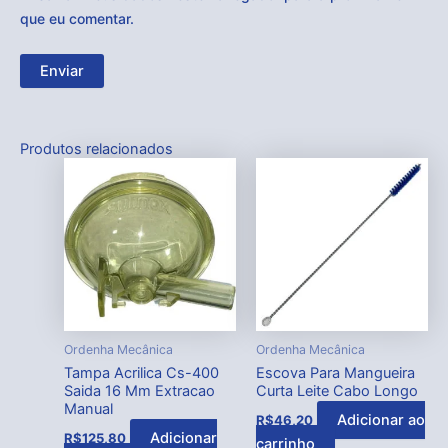
que eu comentar.
Produtos relacionados
Ordenha Mecânica
Ordenha Mecânica
Tampa Acrilica Cs-400
Escova Para Mangueira
Saida 16 Mm Extracao
Curta Leite Cabo Longo
Manual
Adicionar ao
R$
46,20
Adicionar
R$
125,80
carrinho