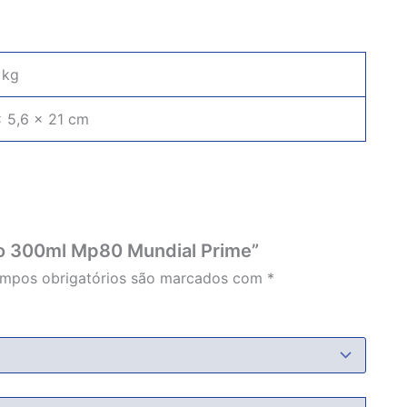
 kg
× 5,6 × 21 cm
Acabou
ato 300ml Mp80 Mundial Prime”
mpos obrigatórios são marcados com
*