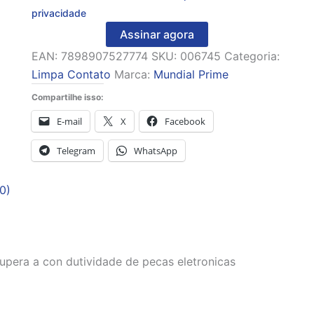
privacidade
Assinar agora
EAN:
7898907527774
SKU:
006745
Categoria:
Limpa Contato
Marca:
Mundial Prime
Compartilhe isso:
E-mail
X
Facebook
Telegram
WhatsApp
0)
cupera a con dutividade de pecas eletronicas