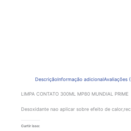
Descrição
Informação adicional
Avaliações (
LIMPA CONTATO 300ML MP80 MUNDIAL PRIME
Desoxidante nao aplicar sobre efeito de calor,re
Curtir isso: