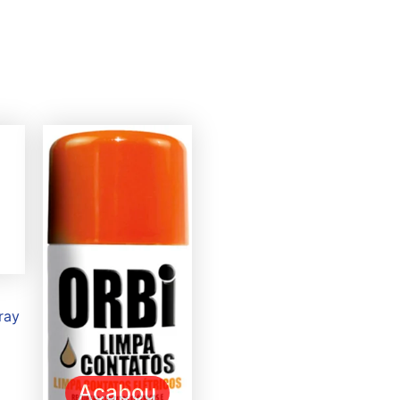
ray
Acabou