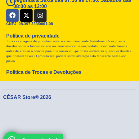
08:00 as 12:00
F
X
I
a
-
n
c
t
s
CNPJ: 08.397.333/0001-08
e
w
t
Política de privacidade
b
i
a
Todas as imagens de produtos neste site são meramente ilustrativas. Caso possua
o
t
g
dúvidas sobre a funcionalidade ou característica de um produto, favor contactar-nos
o
t
r
antes de efetuar a compra para que nossa equipe possa esclarecer quaisquer dúvidas
k
e
a
que possam haver. O produto real poderá sofrer alterações do fabricante sem aviso
r
m
prévio
Política de Trocas e Devoluções
CÉSAR Store® 2026