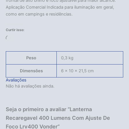
frontal de alto brilho e foco ajustável para maior alcance.
Aplicação Comercial Indicada para iluminação em geral,
como em campings e residências.
Curtir isso:
Carregando...
Peso
0,3 kg
Dimensões
6 × 10 × 21,5 cm
Avaliações
Não há avaliações ainda.
Seja o primeiro a avaliar “Lanterna
Recaregavel 400 Lumens Com Ajuste De
Foco Lrv400 Vonder”