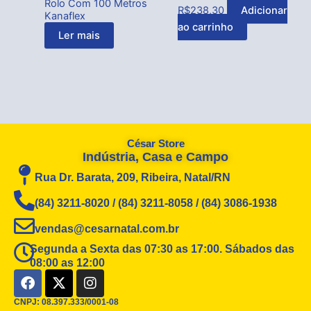
Rolo Com 100 Metros
R$
238,30
Adicionar
Kanaflex
ao carrinho
Ler mais
César Store
Indústria, Casa e Campo
Rua Dr. Barata, 209, Ribeira, Natal/RN
(84) 3211-8020 / (84) 3211-8058 / (84) 3086-1938
vendas@cesarnatal.com.br
Segunda a Sexta das 07:30 as 17:00. Sábados das
08:00 as 12:00
F
X
I
a
-
n
c
t
s
CNPJ: 08.397.333/0001-08