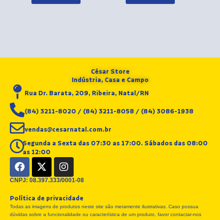
César Store
Indústria, Casa e Campo
Rua Dr. Barata, 209, Ribeira, Natal/RN
(84) 3211-8020 / (84) 3211-8058 / (84) 3086-1938
vendas@cesarnatal.com.br
Segunda a Sexta das 07:30 as 17:00. Sábados das 08:00
as 12:00
F
X
I
a
-
n
c
t
s
CNPJ: 08.397.333/0001-08
e
w
t
Política de privacidade
b
i
a
Todas as imagens de produtos neste site são meramente ilustrativas. Caso possua
o
t
g
dúvidas sobre a funcionalidade ou característica de um produto, favor contactar-nos