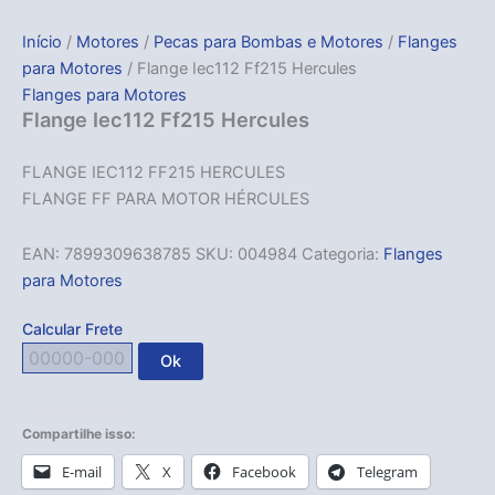
Início
/
Motores
/
Pecas para Bombas e Motores
/
Flanges
para Motores
/ Flange Iec112 Ff215 Hercules
Flanges para Motores
Flange Iec112 Ff215 Hercules
FLANGE IEC112 FF215 HERCULES
FLANGE FF PARA MOTOR HÉRCULES
EAN:
7899309638785
SKU:
004984
Categoria:
Flanges
para Motores
Calcular Frete
Ok
Compartilhe isso:
E-mail
X
Facebook
Telegram