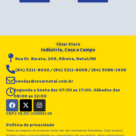
César Store
Indústria, Casa e Campo
Rua Dr. Barata, 209, Ribeira, Natal/RN
(84) 3211-8020 / (84) 3211-8058 / (84) 3086-1938
vendas@cesarnatal.com.br
Segunda a Sexta das 07:30 as 17:00. Sábados das
08:00 as 12:00
F
X
I
a
-
n
c
t
s
CNPJ: 08.397.333/0001-08
e
w
t
Política de privacidade
b
i
a
Todas as imagens de produtos neste site são meramente ilustrativas. Caso possua
o
t
g
dúvidas sobre a funcionalidade ou característica de um produto, favor contactar-nos