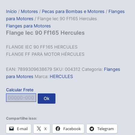
Início
/
Motores
/
Pecas para Bombas e Motores
/
Flanges
para Motores
/ Flange Iec 90 Ff165 Hercules
Flanges para Motores
Flange Iec 90 Ff165 Hercules
FLANGE IEC 90 FF165 HERCULES
FLANGE FF PARA MOTOR HÉRCULES
EAN:
7899309638679
SKU:
004312
Categoria:
Flanges
para Motores
Marca:
HERCULES
Calcular Frete
Ok
Compartilhe isso:
E-mail
X
Facebook
Telegram