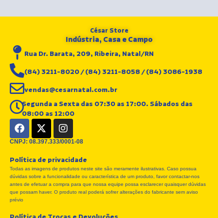
César Store
Indústria, Casa e Campo
Rua Dr. Barata, 209, Ribeira, Natal/RN
(84) 3211-8020 / (84) 3211-8058 / (84) 3086-1938
vendas@cesarnatal.com.br
Segunda a Sexta das 07:30 as 17:00. Sábados das
08:00 as 12:00
F
X
I
a
-
n
c
t
s
CNPJ: 08.397.333/0001-08
e
w
t
Política de privacidade
b
i
a
Todas as imagens de produtos neste site são meramente ilustrativas. Caso possua
o
t
g
dúvidas sobre a funcionalidade ou característica de um produto, favor contactar-nos
o
t
r
antes de efetuar a compra para que nossa equipe possa esclarecer quaisquer dúvidas
k
e
a
que possam haver. O produto real poderá sofrer alterações do fabricante sem aviso
r
m
prévio
Política de Trocas e Devoluções