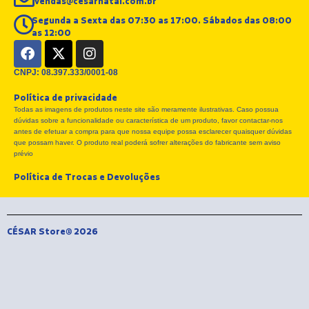
vendas@cesarnatal.com.br
Segunda a Sexta das 07:30 as 17:00. Sábados das 08:00
as 12:00
F
X
I
a
-
n
c
t
s
CNPJ: 08.397.333/0001-08
e
w
t
Política de privacidade
b
i
a
Todas as imagens de produtos neste site são meramente ilustrativas. Caso possua
o
t
g
dúvidas sobre a funcionalidade ou característica de um produto, favor contactar-nos
o
t
r
antes de efetuar a compra para que nossa equipe possa esclarecer quaisquer dúvidas
k
e
a
que possam haver. O produto real poderá sofrer alterações do fabricante sem aviso
r
m
prévio
Política de Trocas e Devoluções
CÉSAR Store® 2026