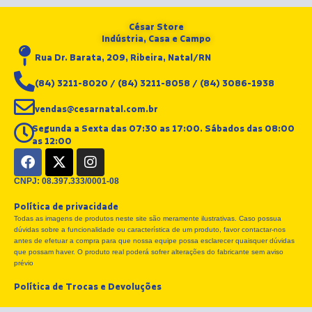
César Store
Indústria, Casa e Campo
Rua Dr. Barata, 209, Ribeira, Natal/RN
(84) 3211-8020 / (84) 3211-8058 / (84) 3086-1938
vendas@cesarnatal.com.br
Segunda a Sexta das 07:30 as 17:00. Sábados das 08:00
as 12:00
F
X
I
a
-
n
c
t
s
CNPJ: 08.397.333/0001-08
e
w
t
Política de privacidade
b
i
a
Todas as imagens de produtos neste site são meramente ilustrativas. Caso possua
o
t
g
dúvidas sobre a funcionalidade ou característica de um produto, favor contactar-nos
o
t
r
antes de efetuar a compra para que nossa equipe possa esclarecer quaisquer dúvidas
k
e
a
que possam haver. O produto real poderá sofrer alterações do fabricante sem aviso
r
m
prévio
Política de Trocas e Devoluções