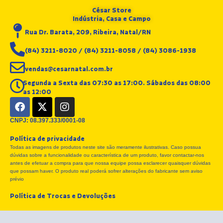
César Store
Indústria, Casa e Campo
Rua Dr. Barata, 209, Ribeira, Natal/RN
(84) 3211-8020 / (84) 3211-8058 / (84) 3086-1938
vendas@cesarnatal.com.br
Segunda a Sexta das 07:30 as 17:00. Sábados das 08:00
as 12:00
F
X
I
a
-
n
c
t
s
CNPJ: 08.397.333/0001-08
e
w
t
Política de privacidade
b
i
a
Todas as imagens de produtos neste site são meramente ilustrativas. Caso possua
o
t
g
dúvidas sobre a funcionalidade ou característica de um produto, favor contactar-nos
o
t
r
antes de efetuar a compra para que nossa equipe possa esclarecer quaisquer dúvidas
k
e
a
que possam haver. O produto real poderá sofrer alterações do fabricante sem aviso
r
m
prévio
Política de Trocas e Devoluções