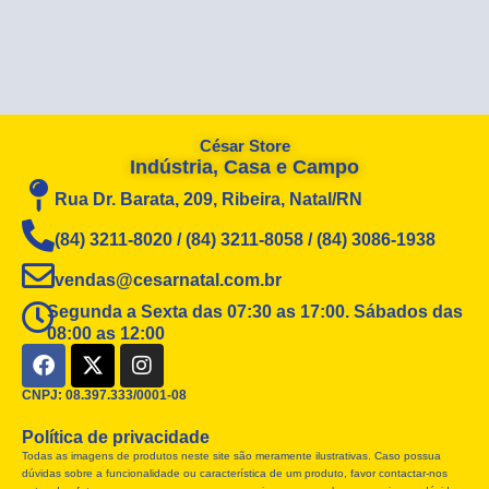
César Store
Indústria, Casa e Campo
Rua Dr. Barata, 209, Ribeira, Natal/RN
(84) 3211-8020 / (84) 3211-8058 / (84) 3086-1938
vendas@cesarnatal.com.br
Segunda a Sexta das 07:30 as 17:00. Sábados das
08:00 as 12:00
F
X
I
a
-
n
c
t
s
CNPJ: 08.397.333/0001-08
e
w
t
Política de privacidade
b
i
a
Todas as imagens de produtos neste site são meramente ilustrativas. Caso possua
o
t
g
dúvidas sobre a funcionalidade ou característica de um produto, favor contactar-nos
o
t
r