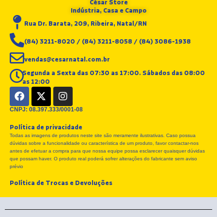
César Store
Indústria, Casa e Campo
Rua Dr. Barata, 209, Ribeira, Natal/RN
(84) 3211-8020 / (84) 3211-8058 / (84) 3086-1938
vendas@cesarnatal.com.br
Segunda a Sexta das 07:30 as 17:00. Sábados das 08:00
as 12:00
F
X
I
a
-
n
c
t
s
CNPJ: 08.397.333/0001-08
e
w
t
Política de privacidade
b
i
a
Todas as imagens de produtos neste site são meramente ilustrativas. Caso possua
o
t
g
dúvidas sobre a funcionalidade ou característica de um produto, favor contactar-nos
o
t
r
antes de efetuar a compra para que nossa equipe possa esclarecer quaisquer dúvidas
k
e
a
que possam haver. O produto real poderá sofrer alterações do fabricante sem aviso
r
m
prévio
Política de Trocas e Devoluções