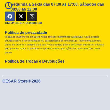
Segunda a Sexta das 07:30 as 17:00. Sábados das
08:00 as 12:00
F
X
I
a
-
n
c
t
s
CNPJ: 08.397.333/0001-08
e
w
t
Política de privacidade
b
i
a
Todas as imagens de produtos neste site são meramente ilustrativas. Caso possua
o
t
g
dúvidas sobre a funcionalidade ou característica de um produto, favor contactar-nos
o
t
r
antes de efetuar a compra para que nossa equipe possa esclarecer quaisquer dúvidas
k
e
a
que possam haver. O produto real poderá sofrer alterações do fabricante sem aviso
r
m
prévio
Política de Trocas e Devoluções
CÉSAR Store® 2026