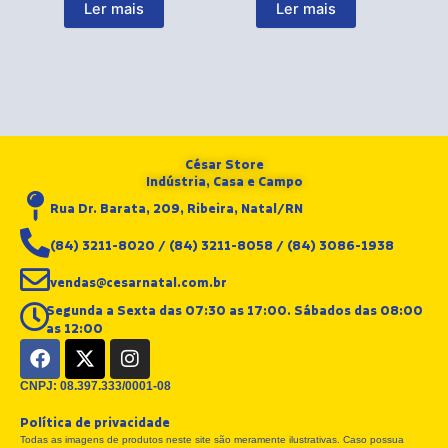
Ler mais
Ler mais
César Store
Indústria, Casa e Campo
Rua Dr. Barata, 209, Ribeira, Natal/RN
(84) 3211-8020 / (84) 3211-8058 / (84) 3086-1938
vendas@cesarnatal.com.br
Segunda a Sexta das 07:30 as 17:00. Sábados das 08:00
as 12:00
F
X
I
a
-
n
c
t
s
CNPJ: 08.397.333/0001-08
e
w
t
Política de privacidade
b
i
a
Todas as imagens de produtos neste site são meramente ilustrativas. Caso possua
o
t
g