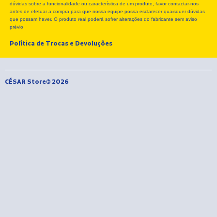
dúvidas sobre a funcionalidade ou característica de um produto, favor contactar-nos
o
t
r
antes de efetuar a compra para que nossa equipe possa esclarecer quaisquer dúvidas
k
e
a
que possam haver. O produto real poderá sofrer alterações do fabricante sem aviso
r
m
prévio
Política de Trocas e Devoluções
CÉSAR Store® 2026