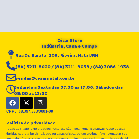
César Store
Indústria, Casa e Campo
Rua Dr. Barata, 209, Ribeira, Natal/RN
(84) 3211-8020 / (84) 3211-8058 / (84) 3086-1938
vendas@cesarnatal.com.br
Segunda a Sexta das 07:30 as 17:00. Sábados das
08:00 as 12:00
F
X
I
a
-
n
c
t
s
CNPJ: 08.397.333/0001-08
e
w
t
Política de privacidade
b
i
a
Todas as imagens de produtos neste site são meramente ilustrativas. Caso possua
o
t
g
dúvidas sobre a funcionalidade ou característica de um produto, favor contactar-nos
o
t
r
antes de efetuar a compra para que nossa equipe possa esclarecer quaisquer dúvidas